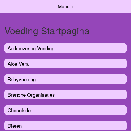
Menu +
Voeding Startpagina
Additieven in Voeding
Aloe Vera
Babyvoeding
Branche Organisaties
Chocolade
Dieten